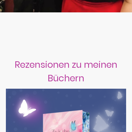
Deine Meinung ist mir sehr wichtig.
Um mich kontinuierlich zu verbessern, lade ich Dich ein, Deine
Erfahrungen mit mir zu teilen.
Hast Du eines meiner Bücher gelesen?
Ich freue mich über Deine Rezensionen und Eindrücke.
Bitte nutze das untenstehende Formular, um Dein Feedback zu
hinterlassen.
Ich danke Dir herzlich für Deine Unterstützung und Dein Vertrauen.
Rezensionen zu meinen
Büchern